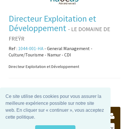
Directeur Exploitation et
Développement
- LE DOMAINE DE
FREŸR
Ref :
1044-001-HA
- General Management -
Culture/Tourisme - Namur - CDI
Directeur Exploitation et Développement
‹
1
2
3
4
5
6
7
8
9
›
Ce site utilise des cookies pour vous assurer la
meilleure expérience possible sur notre site
web. En cliquer sur « continuer », vous acceptez
Recherche d'emploi
cette politique.
Fonction